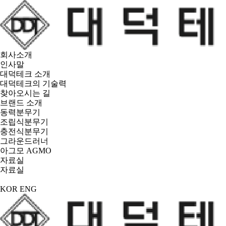
회사소개
인사말
대덕테크 소개
대덕테크의 기술력
찾아오시는 길
브랜드 소개
동력분무기
조립식분무기
충전식분무기
그라운드러너
아그모 AGMO
자료실
자료실
KOR
ENG